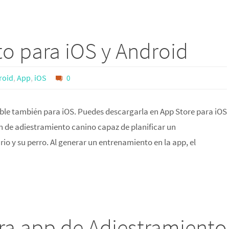
o para iOS y Android
roid
,
App
,
iOS
0
ble también para iOS. Puedes descargarla en App Store para iOS
ón de adiestramiento canino capaz de planificar un
o y su perro. Al generar un entrenamiento en la app, el
ra app de Adiestramiento