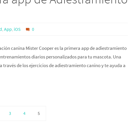
d
,
App
,
iOS
0
ación canina Mister Cooper es la primera app de adiestramiento
ar entrenamientos diarios personalizados para tu mascota. Una
a través de los ejercicios de adiestramiento canino y te ayuda a
3
4
5