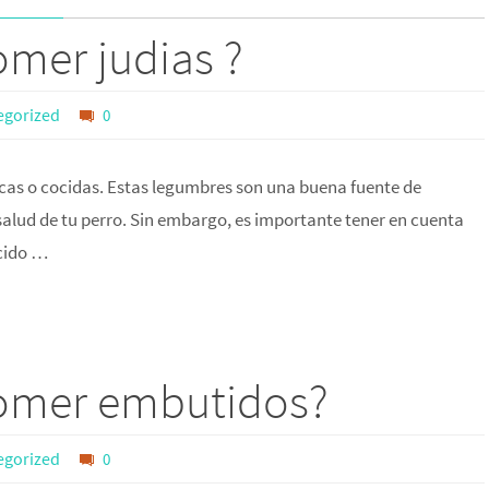
mer judias ?
egorized
0
escas o cocidas. Estas legumbres son una buena fuente de
a salud de tu perro. Sin embargo, es importante tener en cuenta
ácido …
comer embutidos?
egorized
0