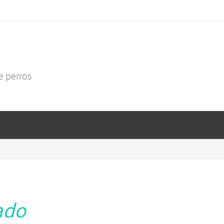
e perros
ado