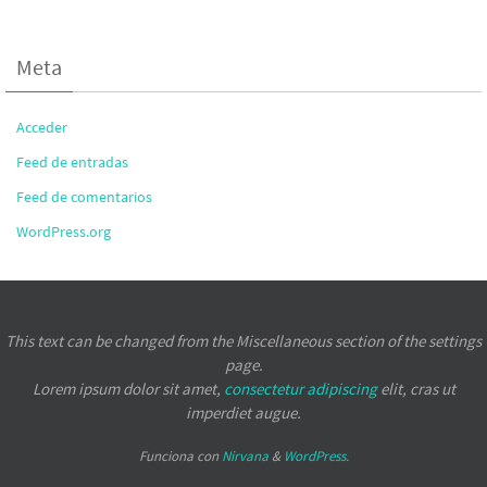
Meta
Acceder
Feed de entradas
Feed de comentarios
WordPress.org
This text can be changed from the Miscellaneous section of the settings
page.
Lorem ipsum
dolor sit amet,
consectetur adipiscing
elit, cras ut
imperdiet augue.
Funciona con
Nirvana
&
WordPress.