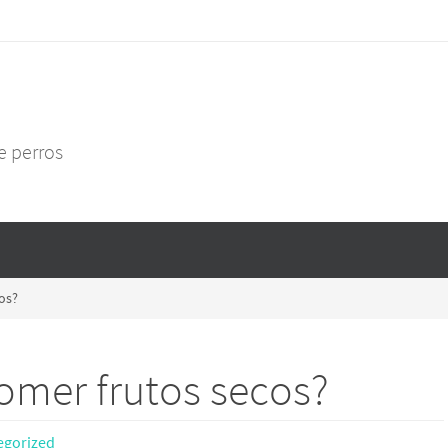
e perros
os?
omer frutos secos?
egorized